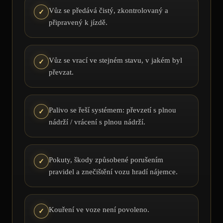
Vůz se předává čistý, zkontrolovaný a
✓
připravený k jízdě.
Vůz se vrací ve stejném stavu, v jakém byl
✓
převzat.
Palivo se řeší systémem: převzetí s plnou
✓
nádrží / vrácení s plnou nádrží.
Pokuty, škody způsobené porušením
✓
pravidel a znečištění vozu hradí nájemce.
Kouření ve voze není povoleno.
✓